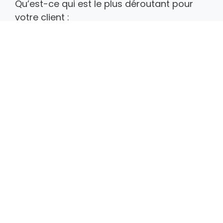
Qu’est-ce qui est le plus déroutant pour
votre client :
quelle est votre proposition de valeur
ajoutée;
ne pas trouver le produit qu’il
recherche dans votre catalogue;
devoir confirmer 3 fois avant de
pouvoir compléter son achat;
devoir inscrire toutes ses informations
à nouveau alors qu’il est un utilisateur
enregistré;
il reçoit un message de confirmation,
alors qu’aucun courriel n’a été
acheminée au département des
ventes;
Dans tous les cas, veille en continue de